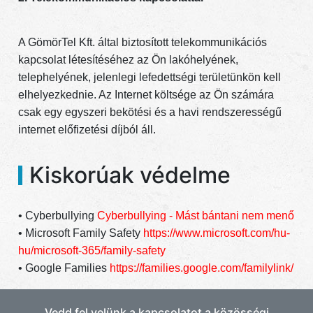
A GömörTel Kft. által biztosított telekommunikációs
kapcsolat létesítéséhez az Ön lakóhelyének,
telephelyének, jelenlegi lefedettségi területünkön kell
elhelyezkednie. Az Internet költsége az Ön számára
csak egy egyszeri bekötési és a havi rendszerességű
internet előfizetési díjból áll.
Kiskorúak védelme
• Cyberbullying
Cyberbullying - Mást bántani nem menő
• Microsoft Family Safety
https://www.microsoft.com/hu-
hu/microsoft-365/family-safety
​• Google Families
https://families.google.com/familylink/
Vedd fel velünk a kapcsolatot a közösségi