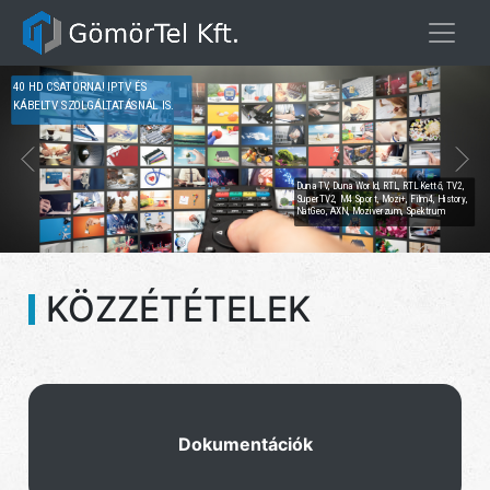
40 HD CSATORNA! IPTV ÉS
KÁBELTV SZOLGÁLTATÁSNÁL IS.
Duna TV, Duna World, RTL, RTL Kettő, TV2,
SuperTV2, M4 Sport, Mozi+, Film4, History,
NatGeo, AXN, Moziverzum, Spektrum
KÖZZÉTÉTELEK
Dokumentációk